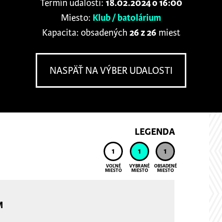
Termín udalosti:
18.02.2024 o 16:00
Miesto:
Klub / batolárium
Kapacita: obsadených
26 z 26
miest
NASPÄŤ NA VÝBER UDALOSTI
LEGENDA
1
1
1
VOĽNÉ
VYBRANÉ
OBSADENÉ
MIESTO
MIESTO
MIESTO
M