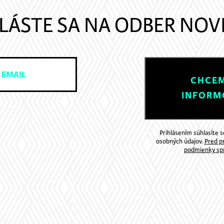
LÁSTE SA NA ODBER NOV
CHCEM
INFORM
Prihlásením súhlasíte 
osobných údajov.
Pred pr
podmienky spr