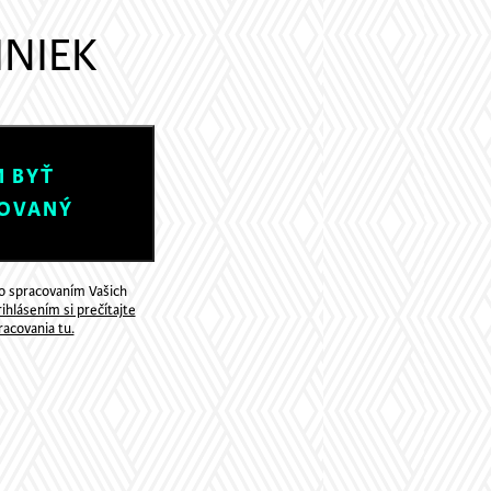
INIEK
 BYŤ
OVANÝ
so spracovaním Vašich
ihlásením si prečítajte
acovania tu.