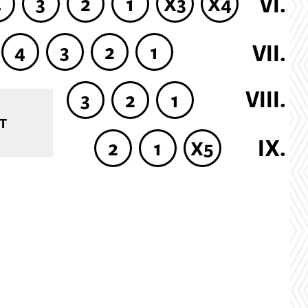
VI.
4
3
2
1
X3
X4
VII.
4
3
2
1
VIII.
3
2
1
T
IX.
2
1
X5