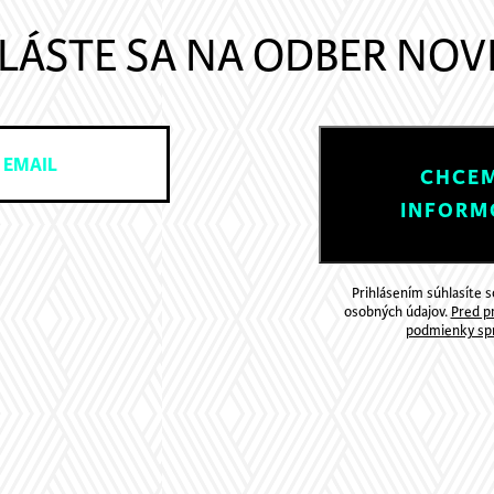
LÁSTE SA NA ODBER NOV
CHCEM
INFORM
Prihlásením súhlasíte 
osobných údajov.
Pred pr
podmienky spr