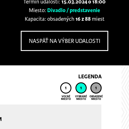
Termín udalosti:
15.03.2024 o 18:00
Miesto:
Divadlo / predstavenie
Kapacita: obsadených
16 z 88
miest
NASPÄŤ NA VÝBER UDALOSTI
LEGENDA
1
1
1
VOĽNÉ
VYBRANÉ
OBSADENÉ
MIESTO
MIESTO
MIESTO
M