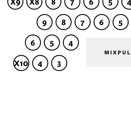
X9
X8
8
7
6
5
9
8
7
6
5
6
5
4
MIXPUL
X10
4
3