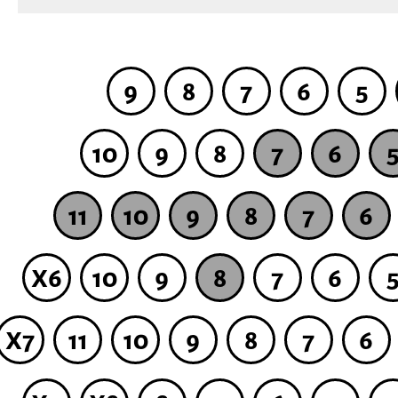
9
8
7
6
5
10
9
8
7
6
11
10
9
8
7
6
X6
10
9
8
7
6
X7
11
10
9
8
7
6