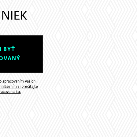
INIEK
 BYŤ
OVANÝ
so spracovaním Vašich
ihlásením si prečítajte
acovania tu.