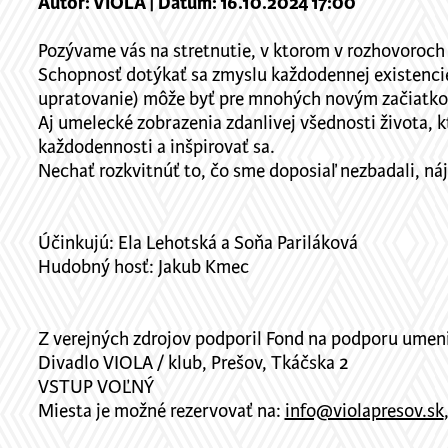
Autor: VIOLA | Dátum: 16.10.2024 17:00
Pozývame vás na stretnutie, v ktorom v rozhovoroch
Schopnosť dotýkať sa zmyslu každodennej existencie v
upratovanie) môže byť pre mnohých novým začiatkom
Aj umelecké zobrazenia zdanlivej všednosti života
každodennosti a inšpirovať sa.
Nechať rozkvitnúť to, čo sme doposiaľ nezbadali, ná
Účinkujú: Ela Lehotská a Soňa Pariláková
Hudobný hosť: Jakub Kmec
Z verejných zdrojov podporil Fond na podporu umeni
Divadlo VIOLA / klub, Prešov, Tkáčska 2
VSTUP VOĽNÝ
Miesta je možné rezervovať na:
info@violapresov.sk