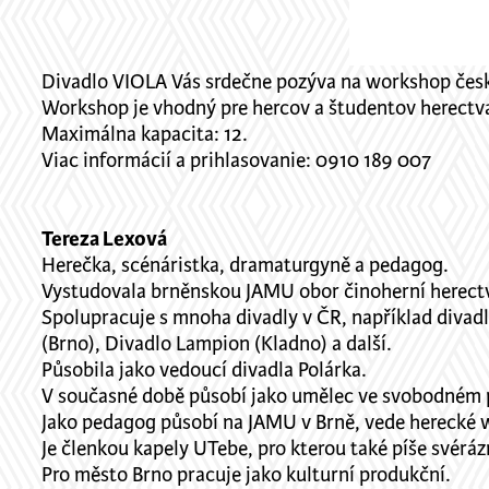
Divadlo VIOLA Vás srdečne pozýva na workshop česke
Workshop je vhodný pre hercov a študentov herectv
Maximálna kapacita: 12.
Viac informácií a prihlasovanie: 0910 189 007
Tereza Lexová
Herečka, scénáristka, dramaturgyně a pedagog.
Vystudovala brněnskou JAMU obor činoherní herectví 
Spolupracuje s mnoha divadly v ČR, například divadl
(Brno), Divadlo Lampion (Kladno) a další.
Působila jako vedoucí divadla Polárka.
V současné době působí jako umělec ve svobodném po
Jako pedagog působí na JAMU v Brně, vede herecké w
Je členkou kapely UTebe, pro kterou také píše svéráz
Pro město Brno pracuje jako kulturní produkční.