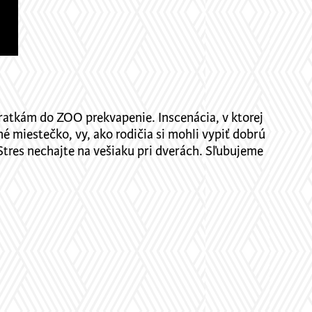
eratkám do ZOO prekvapenie. Inscenácia, v ktorej
né miestečko, vy, ako rodičia si mohli vypiť dobrú
 Stres nechajte na vešiaku pri dverách. Sľubujeme