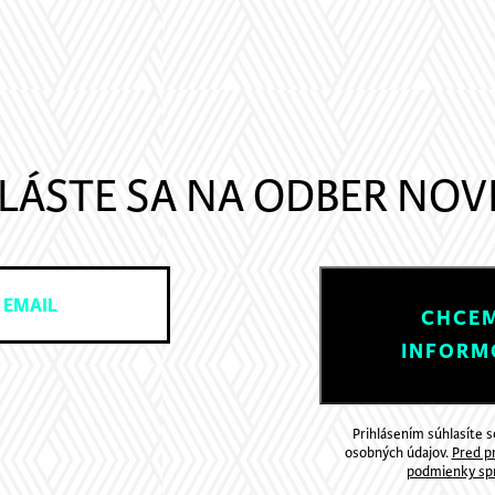
LÁSTE SA NA ODBER NOV
CHCEM
INFORM
Prihlásením súhlasíte 
osobných údajov.
Pred pr
podmienky spr