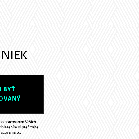
INIEK
 BYŤ
OVANÝ
so spracovaním Vašich
ihlásením si prečítajte
acovania tu.