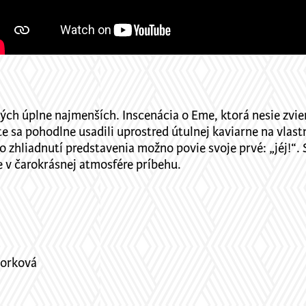
 tých úplne najmenších. Inscenácia o Eme, ktorá nesie zvi
te sa pohodlne usadili uprostred útulnej kaviarne na vlast
o zhliadnutí predstavenia možno povie svoje prvé: „jéj!“.
e v čarokrásnej atmosfére príbehu.
jorková