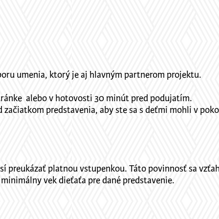
poru umenia, ktorý je aj hlavným partnerom projektu.
tránke alebo v hotovosti 30 minút pred podujatím.
 začiatkom predstavenia, aby ste sa s deťmi mohli v pokoj
í preukázať platnou vstupenkou. Táto povinnosť sa vzťahu
 minimálny vek dieťaťa pre dané predstavenie.