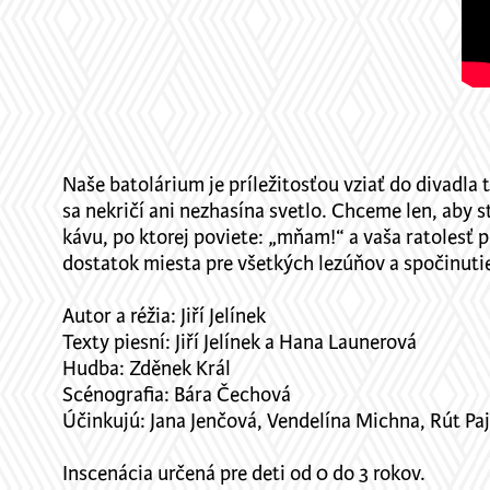
Naše batolárium je príležitosťou vziať do divadla
sa nekričí ani nezhasína svetlo. Chceme len, aby s
kávu, po ktorej poviete: „mňam!“ a vaša ratolesť p
dostatok miesta pre všetkých lezúňov a spočinuti
Autor a réžia: Jiří Jelínek
Texty piesní: Jiří Jelínek a Hana Launerová
Hudba: Zděnek Král
Scénografia: Bára Čechová
Účinkujú: Jana Jenčová, Vendelína Michna, Rút Pa
Inscenácia určená pre deti od 0 do 3 rokov.