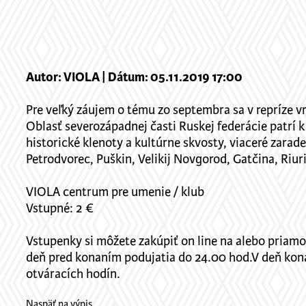
Autor: VIOLA | Dátum: 05.11.2019 17:00
Pre veľký záujem o tému zo septembra sa v repríze v
Oblasť severozápadnej časti Ruskej federácie patrí 
historické klenoty a kultúrne skvosty, viaceré zar
Petrodvorec, Puškin, Velikij Novgorod, Gatčina, Riur
VIOLA centrum pre umenie / klub
Vstupné: 2 €
Vstupenky si môžete zakúpiť on line na alebo priamo
deň pred konaním podujatia do 24.00 hod.V deň kona
otváracích hodín.
Naspäť na výpis