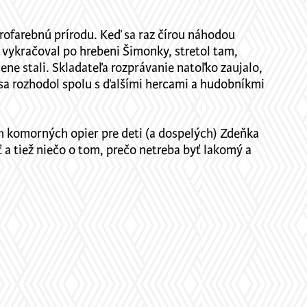
trofarebnú prírodu. Keď sa raz čírou náhodou
ak vykračoval po hrebeni Šimonky, stretol tam,
ne stali. Skladateľa rozprávanie natoľko zaujalo,
é sa rozhodol spolu s ďalšími hercami a hudobníkmi
ch komorných opier pre deti (a dospelých) Zdeňka
 tiež niečo o tom, prečo netreba byť lakomý a