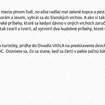
om meste plnom ľudí, no ešte radšej mal zelené kopce a pes
m horám a lesom, vybral sa do Slanských vrchov. A ako si t
vaké príbehy, ktoré sa kedysi dávno v oných vrchoch zaruče
tak tvoril a tvoril, až vytvoril dva hudobné príbehy, ktor
a turistiky, príďte do Divadla VIOLA na predstavenie dvo
viete sa, čo sa stane, keď sa čerti v pekle začnú báť a