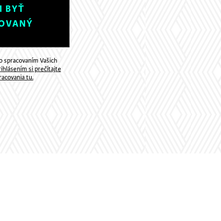
 BYŤ
OVANÝ
so spracovaním Vašich
ihlásením si prečítajte
acovania tu.