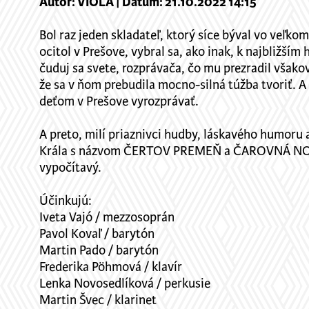
Autor: VIOLA | Dátum: 21.10.2022 14:15
Bol raz jeden skladateľ, ktorý síce býval vo veľk
ocitol v Prešove, vybral sa, ako inak, k najbližší
čuduj sa svete, rozprávača, čo mu prezradil všako
že sa v ňom prebudila mocno-silná túžba tvoriť. A 
deťom v Prešove vyrozprávať.
A preto, milí priaznivci hudby, láskavého humoru 
Krála s názvom ČERTOV PREMEŇ a ČAROVNÁ NOC. Doz
vypočítavý.
Účinkujú:
Iveta Vajó / mezzosoprán
Pavol Kovaľ / barytón
Martin Pado / barytón
Frederika Pöhmová / klavír
Lenka Novosedlíková / perkusie
Martin Švec / klarinet