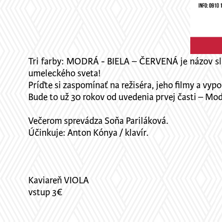
Tri farby: MODRÁ - BIELA – ČERVENÁ je názov sláv
umeleckého sveta!
Príďte si zaspomínať na režiséra, jeho filmy a vy
Bude to už 30 rokov od uvedenia prvej časti – Mod
Večerom sprevádza Soňa Pariláková.
Účinkuje: Anton Kónya / klavír.
Kaviareň VIOLA
vstup 3€