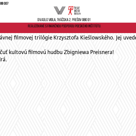
nej filmovej trilógie Krzysztofa Kieślowského. Jej uve
počuť kultovú filmovú hudbu Zbigniewa Preisnera!
rá.