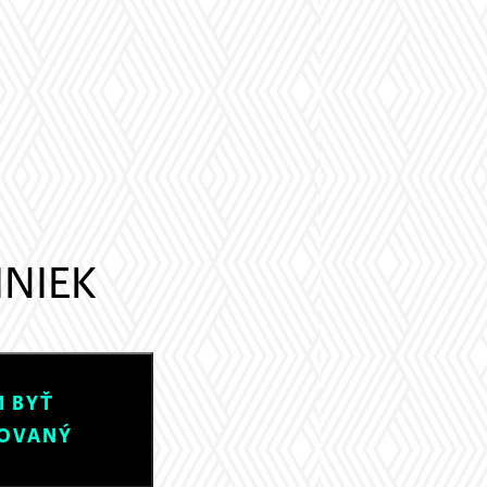
INIEK
 BYŤ
OVANÝ