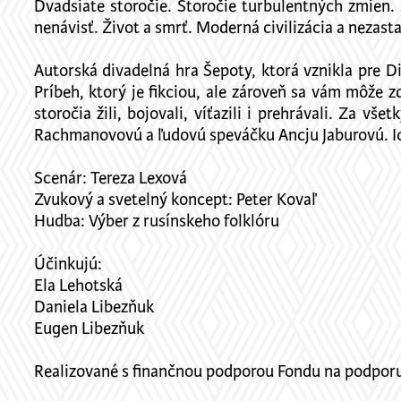
Dvadsiate storočie. Storočie turbulentných zmien. S
nenávisť. Život a smrť. Moderná civilizácia a nezast
Autorská divadelná hra Šepoty, ktorá vznikla pre 
Príbeh, ktorý je fikciou, ale zároveň sa vám môže 
storočia žili, bojovali, víťazili i prehrávali. Za
Rachmanovovú a ľudovú speváčku Ancju Jaburovú. Ich
Scenár: Tereza Lexová
Zvukový a svetelný koncept: Peter Kovaľ
Hudba: Výber z rusínskeho folklóru
Účinkujú:
Ela Lehotská
Daniela Libezňuk
Eugen Libezňuk
Realizované s finančnou podporou Fondu na podpor