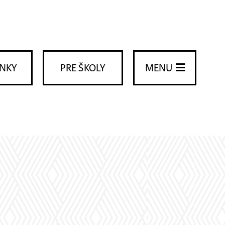
ENKY
PRE ŠKOLY
MENU
.