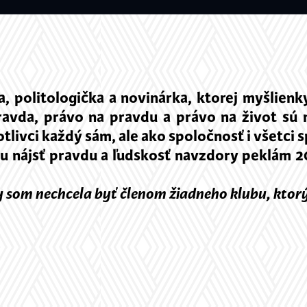
 politologička a novinárka, ktorej myšlienky
pravda, právo na pravdu a právo na život sú
ivci každý sám, ale ako spoločnosť i všetci 
 nájsť pravdu a ľudskosť navzdory peklám 20.
by som nechcela byť členom žiadneho klubu, ktorý