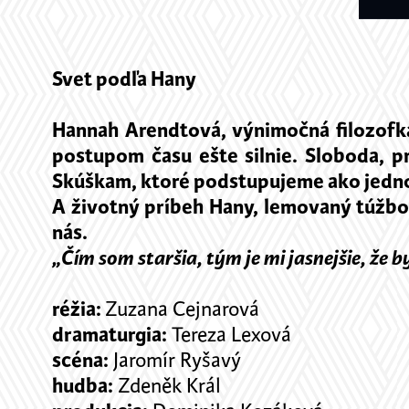
Svet podľa Hany
Hannah
Arendtová, výnimočná filozofka,
postupom času ešte silnie. Sloboda, 
Skúškam, ktoré podstupujeme ako jednotl
A životný príbeh Hany, lemovaný túžbou
nás.
„Čím som staršia, tým je mi jasnejšie, že 
réžia:
Zuzana Cejnarová
dramaturgia:
Tereza Lexová
scéna:
Jaromír Ryšavý
hudba:
Zdeněk Král