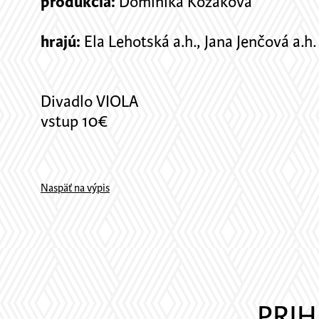
produkcia:
Dominika Kozáková
hrajú:
Ela Lehotská a.h., Jana Jenčová a.h.
Divadlo VIOLA
vstup 10€
Naspäť na výpis
PRIH