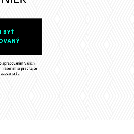
 BYŤ
OVANÝ
so spracovaním Vašich
ihlásením si prečítajte
acovania tu.