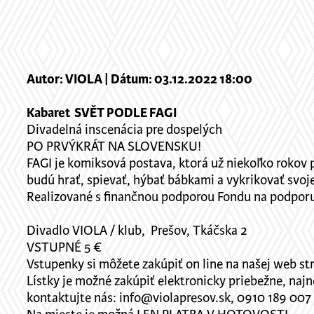
Autor: VIOLA | Dátum: 03.12.2022 18:00
Kabaret SVĚT PODLE FAGI
Divadelná inscenácia pre dospelých
PO PRVÝKRÁT NA SLOVENSKU!
FAGI je komiksová postava, ktorá už niekoľko rokov 
budú hrať, spievať, hýbať bábkami a vykrikovať svoj
Realizované s finančnou podporou Fondu na podpor
Divadlo VIOLA / klub, Prešov, Tkáčska 2
VSTUPNÉ 5 €
Vstupenky si môžete zakúpiť on line na našej web st
Lístky je možné zakúpiť elektronicky priebežne, najn
kontaktujte nás: info@violapresov.sk, 0910 189 007