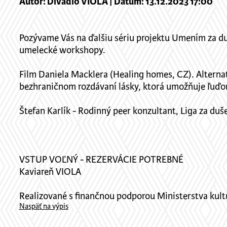
Autor: Divadlo VIOLA | Dátum: 13.12.2023 17:00
Pozývame Vás na ďalšiu sériu projektu Umením za du
umelecké workshopy.
Film Daniela Macklera (Healing homes, CZ). Alterna
bezhraničnom rozdávaní lásky, ktorá umožňuje ľuďo
Štefan Karlík - Rodinný peer konzultant, Liga za duš
VSTUP VOĽNÝ - REZERVÁCIE POTREBNÉ
Kaviareň VIOLA
Realizované s finančnou podporou Ministerstva kult
Naspäť na výpis