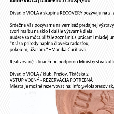
Autor: VIOLA | Dátum: 20.11.2024 17:00
Divadlo VIOLA a skupina RECOVERY pozývajú na 3. ak
Srdečne Vás pozývame na vernisáž predajnej výstavy
tvorí maľbu na sklo i ďalšie výtvarné diela.
Budete sa môcť bližšie zoznámiť s prácami mladej um
"Krása prírody napĺňa človeka radosťou,
pokojom, úžasom." ~Monika Čurillová
Realizované s finančnou podporou Ministerstva kultú
Divadlo VIOLA / klub, Prešov, Tkáčska 2
VSTUP VOĽNÝ - REZERVÁCIA POTREBNÁ
Miesta je možné rezervovať na: info@violapresov.sk