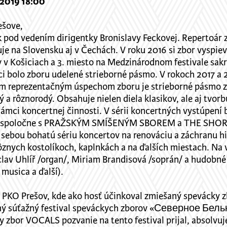
.2019 18:00
ešove,
ek pod vedením dirigentky Bronislavy Feckovej. Repertoár
e na Slovensku aj v Čechách. V roku 2016 si zbor vyspiev
v v Košiciach a 3. miesto na Medzinárodnom festivale sa
ici bolo zboru udelené strieborné pásmo. V rokoch 2017 a 
ným reprezentačným úspechom zboru je strieborné pásmo z
ý a rôznorodý. Obsahuje nielen diela klasikov, ale aj tvo
rámci koncertnej činnosti. V sérii koncertných vystúpení
oval spoločne s PRAŽSKÝM SMÍŠENÝM SBOREM a THE SHOR
bou bohatú sériu koncertov na renováciu a záchranu his
rôznych kostolíkoch, kaplnkách a na ďalších miestach. Na
áclav Uhlíř /organ/, Miriam Brandisová /soprán/ a hudobné
musica a ďalší).
 PKO Prešov, kde ako hosť účinkoval zmiešaný spevácky 
dný súťažný festival speváckych zborov «Северное Бельк
y zbor VOCALS pozvanie na tento festival prijal, absolvu