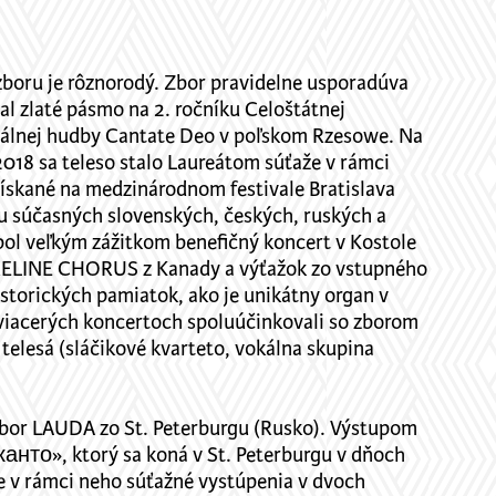
 zboru je rôznorodý. Zbor pravidelne usporadúva
al zlaté pásmo na 2. ročníku Celoštátnej
králnej hudby Cantate Deo v poľskom Rzesowe. Na
2018 sa teleso stalo Laureátom súťaže v rámci
ískané na medzinárodnom festivale Bratislava
rbu súčasných slovenských, českých, ruských a
 bol veľkým zážitkom benefičný koncert v Kostole
ELINE CHORUS z Kanady a výťažok zo vstupného
torických pamiatok, ako je unikátny organ v
 viacerých koncertoch spoluúčinkovali so zborom
 telesá (sláčikové kvarteto, vokálna skupina
zbor LAUDA zo St. Peterburgu (Rusko). Výstupom
анто», ktorý sa koná v St. Peterburgu v dňoch
je v rámci neho súťažné vystúpenia v dvoch