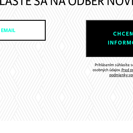
LÁSTE SA NA ODBER NOV
CHCEM
INFORM
Prihlásením súhlasíte 
osobných údajov.
Pred pr
podmienky spr