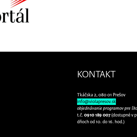
KONTAKT
Tkáčska 2, 080 01 Prešov
info@violapresov.sk
objednávanie programov pre ško
t.č.
0910 189 007
(dostupné v 
dňoch od 10. do 16. hod.)