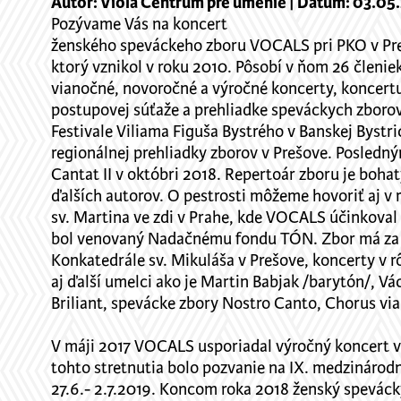
Autor: Viola Centrum pre umenie | Dátum: 03.05
Pozývame Vás na koncert
ženského speváckeho zboru VOCALS pri PKO v Pr
ktorý vznikol v roku 2010. Pôsobí v ňom 26 členi
vianočné, novoročné a výročné koncerty, koncertuj
postupovej súťaže a prehliadke speváckych zboro
Festivale Viliama Figuša Bystrého v Banskej Bystr
regionálnej prehliadky zborov v Prešove. Posled
Cantat II v októbri 2018. Repertoár zboru je bohat
ďalších autorov. O pestrosti môžeme hovoriť aj v 
sv. Martina ve zdi v Prahe, kde VOCALS účink
bol venovaný Nadačnému fondu TÓN. Zbor má za se
Konkatedrále sv. Mikuláša v Prešove, koncerty v 
aj ďalší umelci ako je Martin Babjak /barytón/, V
Briliant, spevácke zbory Nostro Canto, Chorus via 
V máji 2017 VOCALS usporiadal výročný koncert v
tohto stretnutia bolo pozvanie na IX. medzináro
27.6.- 2.7.2019. Koncom roka 2018 ženský speváck