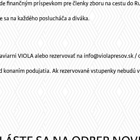
ude finančným príspevkom pre členky zboru na cestu do R
me sa na každého poslucháča a diváka.
aviarni VIOLA alebo rezervovať na info@violapresov.sk / 0
ed konaním podujatia. Ak rezervované vstupenky nebudú v