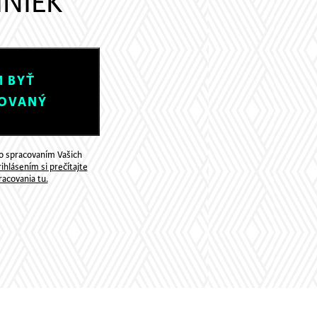
INIEK
 BYŤ
OVANÝ
so spracovaním Vašich
ihlásením si prečítajte
acovania tu.