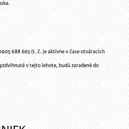
uska.
905 688 665 (t. č. je aktívne v čase otváracích
yzdvihnuté v tejto lehote, budú zaradené do