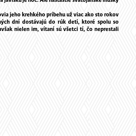
na javisku je noc. Ale našťastie svätojánske mušky
ovia jeho krehkého príbehu už viac ako sto rokov
ých dní dostávajú do rúk detí, ktoré spolu so
k nielen im, vítaní sú všetci tí, čo neprestali