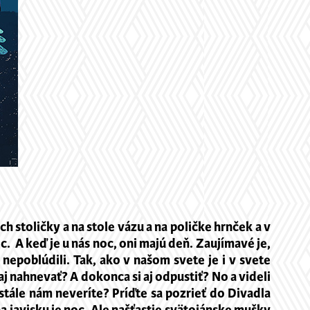
 stoličky a na stole vázu a na poličke hrnček a v
. A keď je u nás noc, oni majú deň. Zaujímavé je,
nepoblúdili. Tak, ako v našom svete je i v svete
 aj nahnevať? A dokonca si aj odpustiť? No a videli
 stále nám neveríte? Príďte sa pozrieť do Divadla