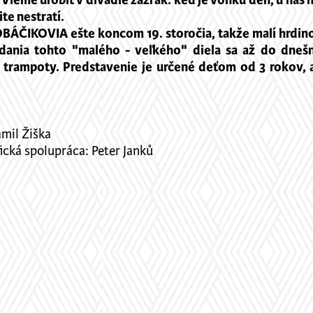
ť. Vieme urobiť v divadle zázrak: keď je vonku deň, u nás 
rčite nestratí.
OBÁČIKOVIA ešte koncom 19. storočia, takže malí hrdin
dania tohto "malého - veľkého" diela sa až do dnešn
rampoty. Predstavenie je určené deťom od 3 rokov, avša
amil Žiška
cká spolupráca: Peter Janků