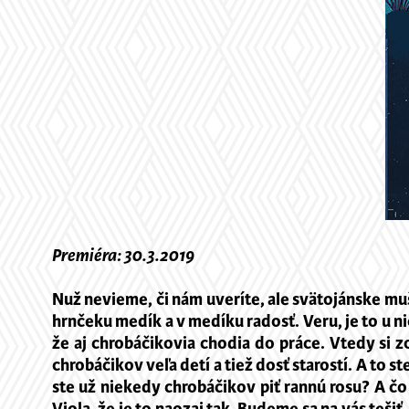
Premiéra: 30.3.2019
Nuž nevieme, či nám uveríte, ale svätojánske muš
hrnčeku medík a v medíku radosť. Veru, je to u n
že aj chrobáčikovia chodia do práce. Vtedy si z
chrobáčikov veľa detí a tiež dosť starostí. A to s
ste už niekedy chrobáčikov piť rannú rosu? A čo 