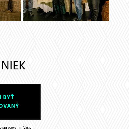
INIEK
 BYŤ
OVANÝ
so spracovaním Vašich