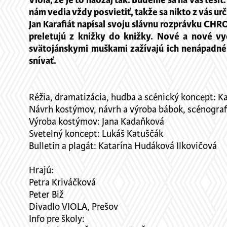
Viola, že je to naozaj tak. Budeme sa na vás teši
nám vedia vždy posvietiť, takže sa nikto z vás u
Jan Karafiát napísal svoju slávnu rozprávku CHR
preletujú z knižky do knižky. Nové a nové vy
svätojánskymi muškami zažívajú ich nenápadné t
snívať.
Réžia, dramatizácia, hudba a scénický koncept: K
Návrh kostýmov, návrh a výroba bábok, scénografi
Výroba kostýmov: Jana Kadaňková
Svetelný koncept: Lukáš Katuščák
Bulletin a plagát: Katarína Hudáková Ilkovičová
Hrajú:
Petra Kriváčková
Peter Biž
Divadlo VIOLA, Prešov
Info pre školy: