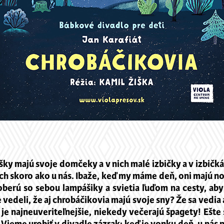
ky majú svoje domčeky a v nich malé izbičky a v izbičkách
ich skoro ako u nás. Ibaže, keď my máme deň, oni majú noc
oberú so sebou lampášiky a svietia ľuďom na cesty, aby 
te vedeli, že aj chrobáčikovia majú svoje sny? Že sa vedia
je najneuveriteľnejšie, niekedy večerajú špagety! Ešte